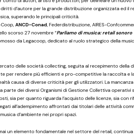
r conto di autori, artisti e produttori, per delineare un nuovo
 diritti d’autore per la grande distribuzione organizzata ed il re
sica, superando le principali criticità.
C-Coop,
ANCD-Conad
, Federdistribuzione, AIRES-Confcommer
ello scorso 27 novembre “
Parliamo di musica: retail sonoro t
omosso da Legacoop, dedicato al ruolo strategico della musica
ercato delle società collecting, seguita al recepimento della di
 per rendere più efficienti e pro-competitive la raccolta e la r
 realtà causa di diverse criticità per gli utilizzatori. La mancanza
a parte dei diversi Organismi di Gestione Collettiva operativi
osti, sia per quanto riguarda l’acquisto delle licenze, sia con ri
legati all’adempimento affrontati dai titolari delle attività comm
 musica d’ambiente nei propri spazi.
 mai un elemento fondamentale nel settore del retail, continu