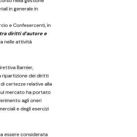
 corso nella gestione
tail in generale in
cio e Confesercenti, in
ra diritti d’autore e
 nelle attività
rettiva Barnier,
ipartizione dei diritti
 di certezze relative alla
 sul mercato ha portato
ferimento agli oneri
erciali e degli esercizi
a a essere considerata