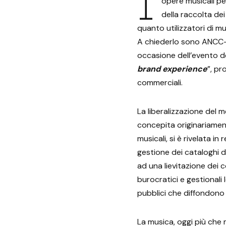
opere musicali pe
della raccolta dei
quanto utilizzatori di mu
A chiederlo sono ANC
occasione dell’evento d
brand experience
”, pr
commerciali.
La liberalizzazione del m
concepita originariamente
musicali, si è rivelata in
gestione dei cataloghi d
ad una lievitazione dei c
burocratici e gestionali 
pubblici che diffondono
La musica, oggi più che