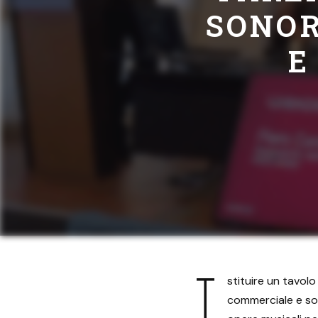
SONOR
E
I
stituire un tavol
commerciale e soci