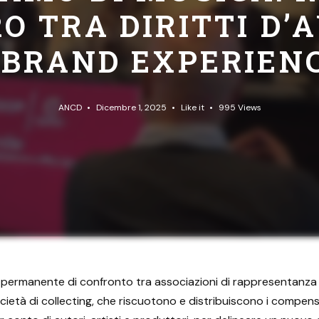
O TRA DIRITTI D’
 BRAND EXPERIEN
ANCD
Dicembre 1, 2025
Like it
995
Views
o permanente di confronto tra associazioni di rappresentanza 
età di collecting, che riscuotono e distribuiscono i compensi p