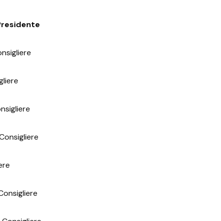
Presidente
nsigliere
liere
nsigliere
onsigliere
ere
onsigliere