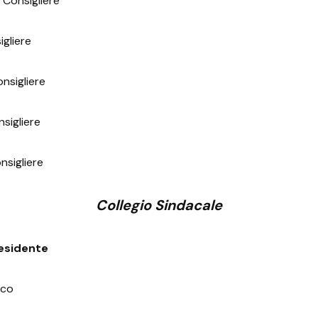
 Consigliere
igliere
nsigliere
sigliere
nsigliere
Collegio Sindacale
esidente
aco