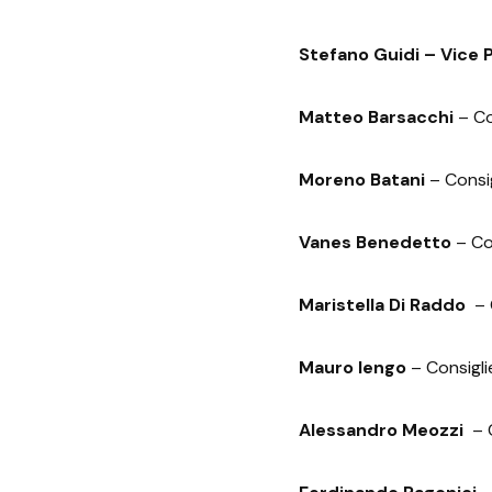
Stefano Guidi – Vice 
Matteo Barsacchi
– Co
Moreno Batani
– Consig
Vanes Benedetto
– Co
Maristella Di Raddo
– C
Mauro Iengo
– Consigli
Alessandro Meozzi
– C