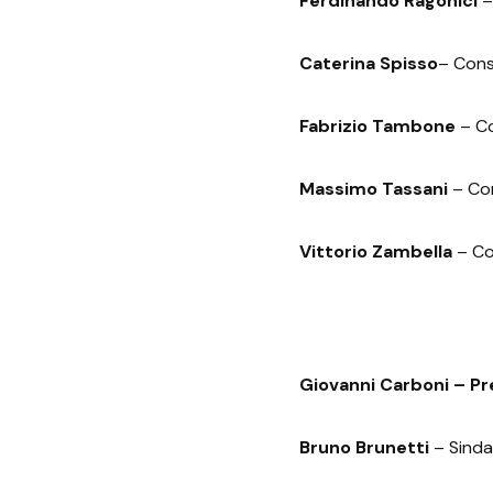
Ferdinando Ragonici
–
Caterina Spisso
– Cons
Fabrizio Tambone
– Co
Massimo Tassani
– Con
Vittorio Zambella
– Co
Giovanni Carboni
– Pr
Bruno Brunetti
– Sind