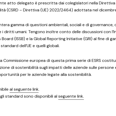
te atto delegato è prescritta dai colegislatori nella Direttiva
bilità (CSRD – Direttiva (UE) 2022/2464) adottata nel dicembr
intera gamma di questioni ambientali, sociali e di governance
 e i diritti umani. Tengono inoltre conto delle discussioni con l’
Board (ISSB) e la Global Reporting Initiative (GRI) al fine di g
i standard dell’UE e quelli globali.
la Commissione europea di questa prima serie di ESRS costit
one di sostenibilità sugli impatti delle aziende sulle persone 
opportunità per le aziende legate alla sostenibilità.
nibile
al seguente link
.
li standard sono disponibili al
seguente link.