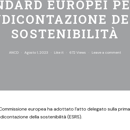
NDARD EUROPEI PE
DICONTAZIONE D
SOSTENIBILITÀ
ANCD
Agosto 1, 2023
Like it
672
Views
Leave a comment
la Commissione europea ha adottato l’atto delegato sulla prima
dicontazione della sostenibilità (ESRS).