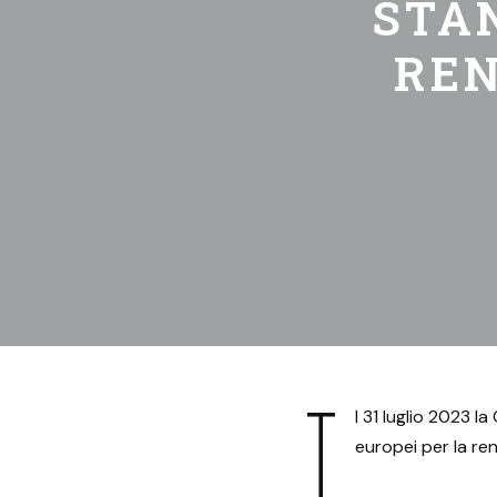
STA
REN
I
l 31 luglio 2023 
europei per la ren