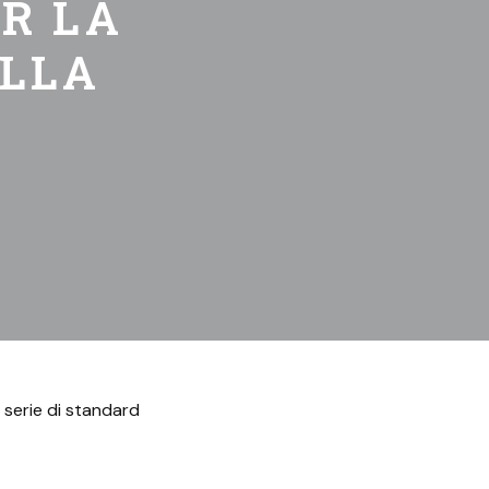
R LA
ELLA
 serie di standard