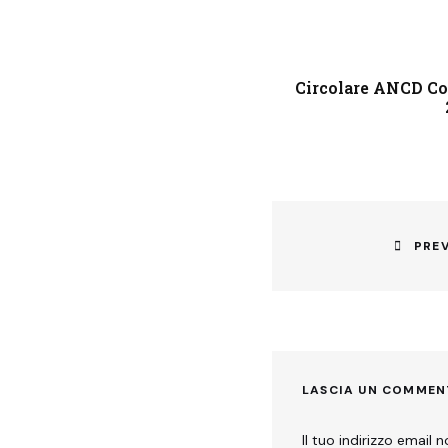
Circolare ANCD Con
Navigazione
articoli
PRE
Previous
post:
LASCIA UN COMME
Il tuo indirizzo email 