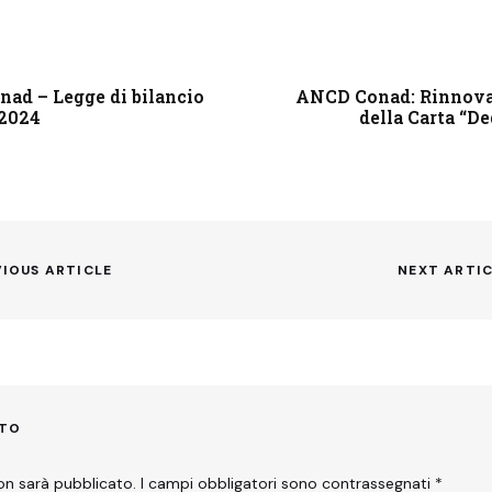
ad – Legge di bilancio
ANCD Conad: Rinnova
2024
della Carta “De
VIOUS ARTICLE
NEXT ARTI
Next
post:
NTO
non sarà pubblicato.
I campi obbligatori sono contrassegnati
*