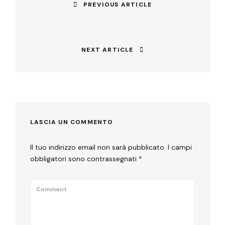
articoli
PREVIOUS ARTICLE
Previous
post:
NEXT ARTICLE
Next
post:
LASCIA UN COMMENTO
Il tuo indirizzo email non sarà pubblicato.
I campi
obbligatori sono contrassegnati
*