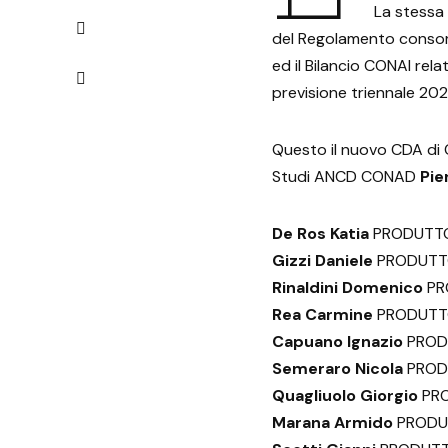
La stessa
del Regolamento consort
ed il Bilancio CONAI rela
previsione triennale 20
Questo il nuovo CDA di CO
Studi ANCD CONAD
Pie
De Ros Katia
PRODUTTO
Gizzi Daniele
PRODUTTO
Rinaldini Domenico
PR
Rea Carmine
PRODUTTO
Capuano Ignazio
PROD
Semeraro Nicola
PROD
Quagliuolo Giorgio
PRO
Marana Armido
PRODUT