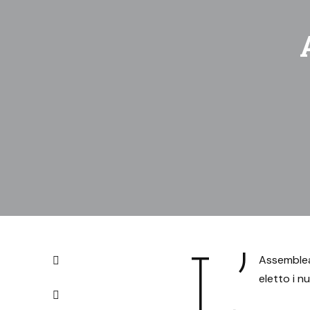
L’
Assemblea
eletto i n