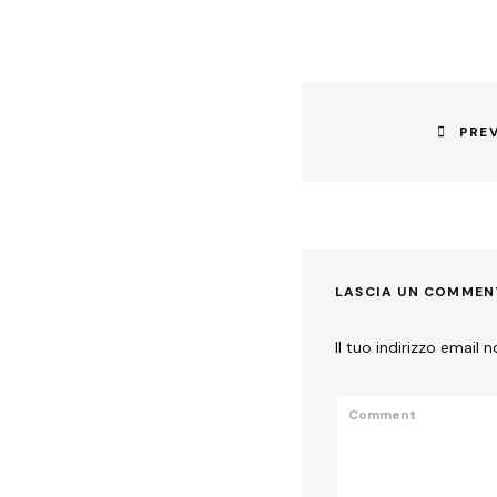
Navigazione
articoli
PRE
Previous
post:
LASCIA UN COMME
Il tuo indirizzo email 