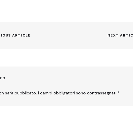
VIOUS ARTICLE
NEXT ARTI
Next
post:
NTO
non sarà pubblicato.
I campi obbligatori sono contrassegnati
*