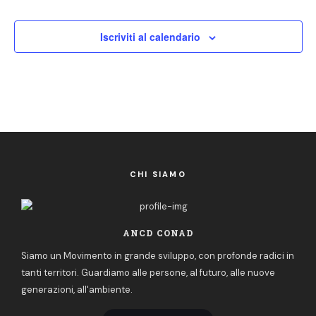
v
Iscriviti al calendario
i
g
a
z
i
o
CHI SIAMO
n
e
ANCD CONAD
Siamo un Movimento in grande sviluppo, con profonde radici in
tanti territori. Guardiamo alle persone, al futuro, alle nuove
generazioni, all'ambiente.