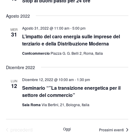
c
Stop ai buoni pasto per 24 ore
a
N
e
d
a
Agosto 2022
a
r
v
t
Agosto 31, 2022 @ 11:00 am
-
5:00 pm
MER
i
c
31
a
L’impatto del caro energia sulle imprese del
g
a
terziario e della Distribuzione Moderna
.
a
e
Confcommercio
Piazza G. G. Belli 2, Roma, Italia
z
i
v
Dicembre 2022
o
i
Dicembre 12, 2022 @ 10:00 am
-
1:30 pm
n
LUN
12
s
Seminario “”La transizione energetica per il
e
settore del commercio”
t
Sala Roma
Via Bertini, 21, Bologna, Italia
e
N
a
Eventi
precedenti
Oggi
Prossimi eventi