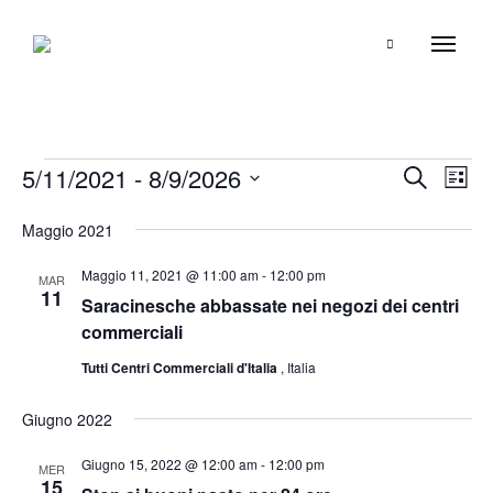
Search
Eventi
5/11/2021
 - 
8/9/2026
E
E
C
L
e
v
S
i
v
r
Maggio 2021
s
e
e
c
e
t
n
l
a
Maggio 11, 2021 @ 11:00 am
-
12:00 pm
a
MAR
n
11
t
e
Saracinesche abbassate nei negozi dei centri
o
z
commerciali
t
i
V
Tutti Centri Commerciali d'Italia
, Italia
i
o
i
R
n
Giugno 2022
s
a
t
i
Giugno 15, 2022 @ 12:00 am
-
12:00 pm
MER
l
e
15