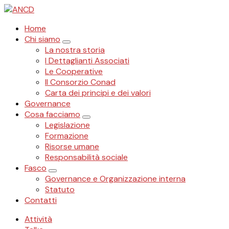
Close
Home
Chi siamo
expand
La nostra storia
child
I Dettaglianti Associati
menu
Le Cooperative
Il Consorzio Conad
Carta dei principi e dei valori
Governance
Cosa facciamo
expand
Legislazione
child
Formazione
menu
Risorse umane
Responsabilità sociale
Fasco
expand
Governance e Organizzazione interna
child
Statuto
menu
Contatti
Attività