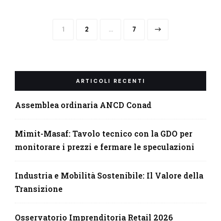
Paginazione
Page
Page
Page
1
2
…
7
degli
articoli
ARTICOLI RECENTI
Assemblea ordinaria ANCD Conad
Mimit-Masaf: Tavolo tecnico con la GDO per
monitorare i prezzi e fermare le speculazioni
Industria e Mobilità Sostenibile: Il Valore della
Transizione
Osservatorio Imprenditoria Retail​ 2026