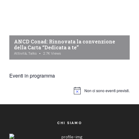
ANCD Conad: Rinnovata la convenzione
della Carta “Dedicata a te”
Attività
,
Talks
2.7K
Views
Eventi in programma
Non ci sono eventi previsti.
N
o
t
i
c
e
CHI SIAMO